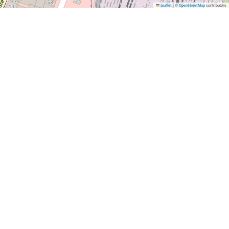
|
©
contributors
Leaflet
OpenStreetMap