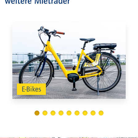
weitere Mieträder
E-Bikes
1
2
3
4
5
6
7
8
9