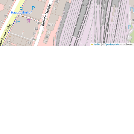
|
©
contributors
Leaflet
OpenStreetMap